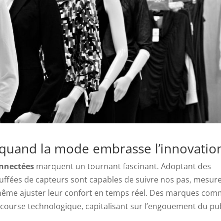
quand la mode embrasse l’innovatio
onnectées
marquent un tournant fascinant. Adoptant des
uffées de capteurs sont capables de suivre nos pas, mesur
et même ajuster leur confort en temps réel. Des marques co
 course technologique, capitalisant sur l’engouement du pu