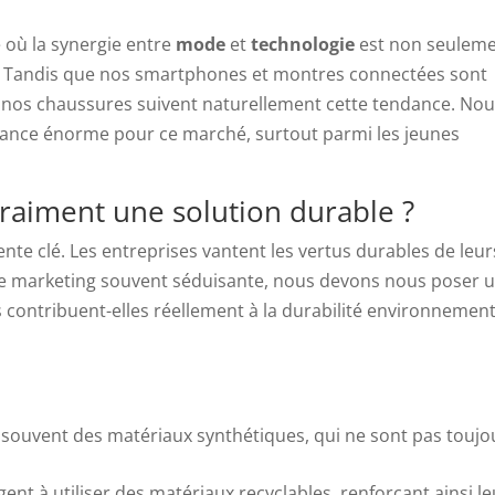
e où la synergie entre
mode
et
technologie
est non seulem
e. Tandis que nos smartphones et montres connectées sont
nos chaussures suivent naturellement cette tendance. Nou
ssance énorme pour ce marché, surtout parmi les jeunes
raiment une solution durable ?
te clé. Les entreprises vantent les vertus durables de leur
ue marketing souvent séduisante, nous devons nous poser 
s contribuent-elles réellement à la durabilité environnemen
 souvent des matériaux synthétiques, qui ne sont pas toujo
nt à utiliser des matériaux recyclables, renforçant ainsi le