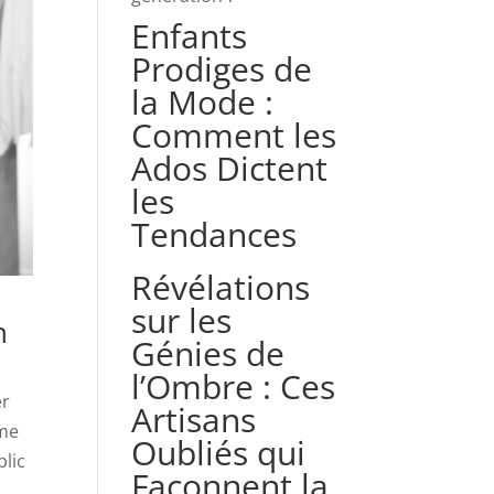
Enfants
Prodiges de
la Mode :
Comment les
Ados Dictent
les
Tendances
Révélations
sur les
n
Génies de
l’Ombre : Ces
er
Artisans
mme
Oubliés qui
blic
Façonnent la