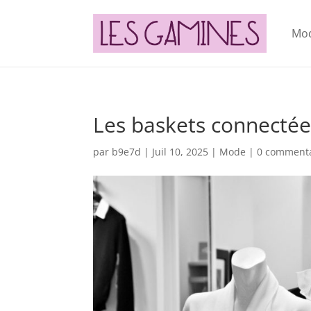
Mo
Les baskets connectées
par
b9e7d
|
Juil 10, 2025
|
Mode
|
0 commenta