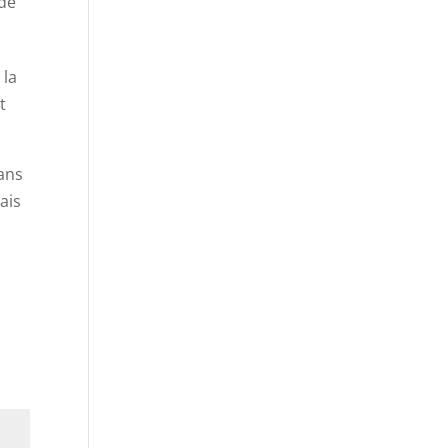
 de
 la
t
ans
ais