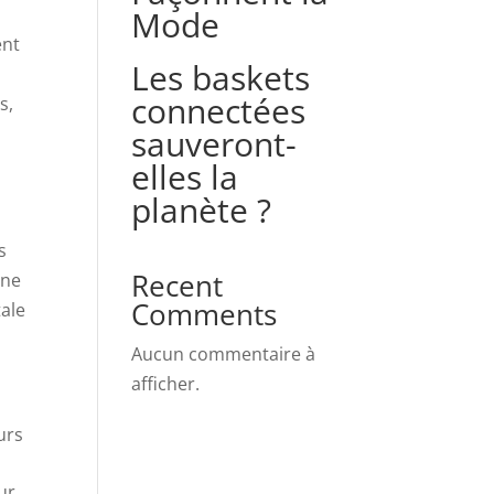
Mode
ent
Les baskets
connectées
s,
sauveront-
elles la
planète ?
s
Recent
une
Comments
tale
Aucun commentaire à
afficher.
urs
ur